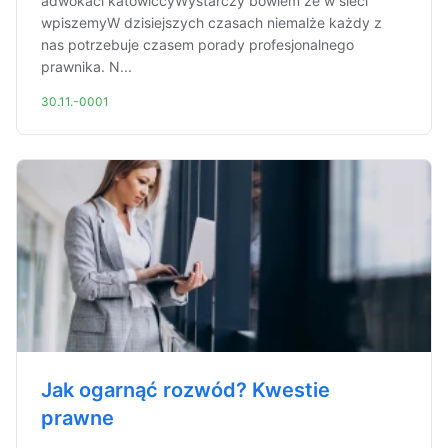
adwokaci katowiccyWystarczy bowiem że w sieci
wpiszemyW dzisiejszych czasach niemalże każdy z
nas potrzebuje czasem porady profesjonalnego
prawnika. N...
30.11.-0001
Jak ogarnąć rozwód? Kwestie
prawne