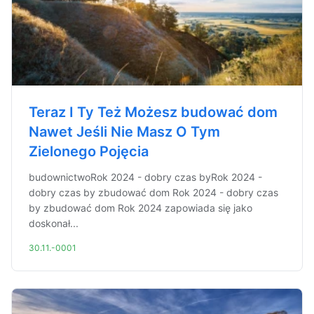
Teraz I Ty Też Możesz budować dom
Nawet Jeśli Nie Masz O Tym
Zielonego Pojęcia
budownictwoRok 2024 - dobry czas byRok 2024 -
dobry czas by zbudować dom Rok 2024 - dobry czas
by zbudować dom Rok 2024 zapowiada się jako
doskonał...
30.11.-0001