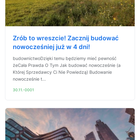
Zrób to wreszcie! Zacznij budować
nowocześniej już w 4 dni!
budownictwoDzięki temu będziemy mieć pewność
żeCała Prawda O Tym Jak budować nowocześnie (a
Której Sprzedawcy Ci Nie Powiedzą) Budowanie
nowocześnie t...
30.11.-0001