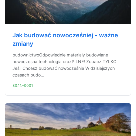
Jak budować nowocześniej - ważne
zmiany
budownictwoOdpowiednie materiały budowlane
nowoczesna technologia orazPILNE! Zobacz TYLKO
Jeśli Chcesz budować nowocześnie W dzisiejszych
czasach budo...
30.11.-0001