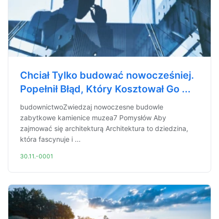
Chciał Tylko budować nowocześniej.
Popełnił Błąd, Który Kosztował Go ...
budownictwoZwiedzaj nowoczesne budowle
zabytkowe kamienice muzea7 Pomysłów Aby
zajmować się architekturą Architektura to dziedzina,
która fascynuje i ...
30.11.-0001