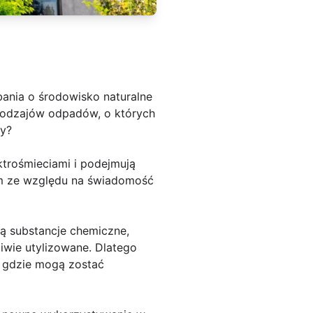
bania o środowisko naturalne
rodzajów odpadów, o których
dy?
ktrośmieciami i podejmują
im ze względu na świadomość
ją substancje chemiczne,
iwie utylizowane. Dlatego
, gdzie mogą zostać