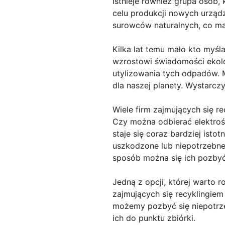
Istnieje również grupa osób,
celu produkcji nowych urząd
surowców naturalnych, co m
Kilka lat temu mało kto myśl
wzrostowi świadomości ekolo
utylizowania tych odpadów. 
dla naszej planety. Wystarczy
Wiele firm zajmujących się re
Czy można odbierać elektroś
staje się coraz bardziej isto
uszkodzone lub niepotrzebne 
sposób można się ich pozby
Jedną z opcji, której warto 
zajmujących się recyklingiem 
możemy pozbyć się niepotrz
ich do punktu zbiórki.