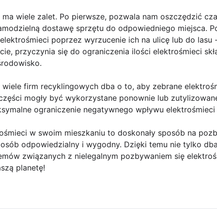
ma wiele zalet. Po pierwsze, pozwala nam oszczędzić czas
amodzielną dostawę sprzętu do odpowiedniego miejsca. Po 
lektrośmieci poprzez wyrzucenie ich na ulicę lub do lasu -
ie, przyczynia się do ograniczenia ilości elektrośmieci s
rodowisko.
wiele firm recyklingowych dba o to, aby zebrane elektroś
 części mogły być wykorzystane ponownie lub zutylizowan
ksymalne ograniczenie negatywnego wpływu elektrośmieci
ośmieci w swoim mieszkaniu to doskonały sposób na pozb
posób odpowiedzialny i wygodny. Dzięki temu nie tylko db
emów związanych z nielegalnym pozbywaniem się elektrośm
aszą planetę!