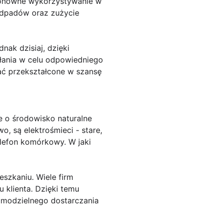
h ponowne wykorzystywanie w
 odpadów oraz zużycie
ak dzisiaj, dzięki
łania w celu odpowiedniego
ać przekształcone w szansę
e o środowisko naturalne
o, są elektrośmieci - stare,
elefon komórkowy. W jaki
eszkaniu. Wiele firm
 klienta. Dzięki temu
amodzielnego dostarczania