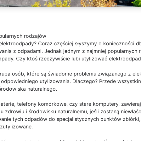
pularnych rodzajów
 elektroodpady? Coraz częściej słyszymy o konieczności d
ania z odpadami. Jednak jednym z najmniej popularnych 
dpady. Czy ktoś rzeczywiście lubi utylizować elektroodpa
a grupa osób, które są świadome problemu związanego z ele
h odpowiedniego utylizowania. Dlaczego? Przede wszystk
 środowiska naturalnego.
baterie, telefony komórkowe, czy stare komputery, zawiera
zdrowiu i środowisku naturalnemu, jeśli zostaną niewłaśc
wanie tych odpadów do specjalistycznych punktów zbiórki
zutylizowane.