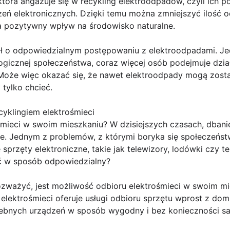
 która angażuje się w recykling elektroodpadów, czyli ic
zeń elektronicznych. Dzięki temu można zmniejszyć ilość
a pozytywny wpływ na środowisko naturalne.
ał o odpowiedzialnym postępowaniu z elektroodpadami. Jedn
gicznej społeczeństwa, coraz więcej osób podejmuje dzia
Może więc okazać się, że nawet elektroodpady mogą zost
 tylko chcieć.
cyklingiem elektrośmieci
mieci w swoim mieszkaniu? W dzisiejszych czasach, dbani
tne. Jednym z problemów, z którymi boryka się społeczeństw
sprzęty elektroniczne, takie jak telewizory, lodówki czy t
ć w sposób odpowiedzialny?
rozważyć, jest możliwość odbioru elektrośmieci w swoim mi
elektrośmieci oferuje usługi odbioru sprzętu wprost z domu
ebnych urządzeń w sposób wygodny i bez konieczności s