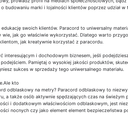
etowy, prowadź profil na mediach społecznościowych, bądź
o budowaniu marki i lojalności klientów poprzez udział w 
dukację swoich klientów. Paracord to uniwersalny materia
 wie, jak go właściwie wykorzystać. Dlatego warto przygot
klientom, jak kreatywnie korzystać z paracordu.
 interesującym i dochodowym biznesem, jeśli podejdziesz
odejściem. Pamiętaj o wysokiej jakości produktów, skutec
gniesz sukces w sprzedaży tego uniwersalnego materiału.
e.Ale kto
rd odblaskowy na metry? Paracord odblaskowy to niezwy
ru, a także osób aktywnie spędzających czas na świeżym p
ości i dodatkowym właściwościom odblaskowym, jest niez
ności nocnych czy jako element element bezpieczeństwa p