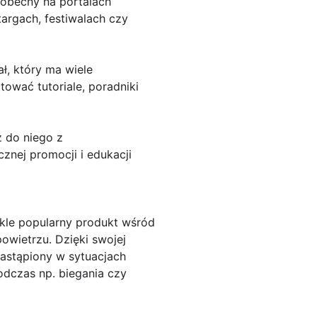
 obecny na portalach
targach, festiwalach czy
ł, który ma wiele
ować tutoriale, poradniki
 do niego z
znej promocji i edukacji
kle popularny produkt wśród
owietrzu. Dzięki swojej
astąpiony w sytuacjach
odczas np. biegania czy