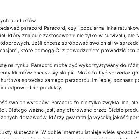
wych produktów
zedawać paracord Paracord, czyli popularna linka ratunkow
ał, który znajduje zastosowanie nie tylko w survivalu, ale t
utdoorowych. Jeśli chcesz spróbować swoich sił w sprzed
rmacjami, które pomogą Ci z powodzeniem prowadzić ten b
iszę na rynku. Paracord może być wykorzystywany do różn
menty klientów chcesz się skupić. Może to być sprzedaż g
o hurtowa sprzedaż samego paracordu. Im lepiej poznasz p
 im odpowiednie produkty.
ość swoich wyrobów. Paracord to nie tylko zwykła lina, al
ści. Dlatego ważne jest, aby oferowane przez Ciebie produ
wdzonych dostawców, którzy gwarantują wysoką jakość par
dukty skutecznie. W dobie internetu istnieje wiele sposob