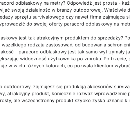
racord odblaskowy na metry? Odpowiedź jest prosta - ka
ijać swoją działalność w branży outdoorowej. Właściwie d
zedaży sprzętu survivalowego czy nawet firma zajmująca s
prowadzić do swojej oferty paracord odblaskowy na metr
laskowy jest tak atrakcyjnym produktem do sprzedaży? Po
o wszelkiego rodzaju zastosowań, od budowania schronienia
jakość - paracord odblaskowy jest tak samo wytrzymały ja
kszając widoczność użytkownika po zmroku. Po trzecie, 
je w wielu różnych kolorach, co pozwala klientom wybra
ep outdoorowy, zajmujesz się produkcją akcesoriów surviv
wy, atrakcyjny produkt, koniecznie rozważ wprowadzenie
prosty, ale wszechstronny produkt szybko zyska uznanie kli