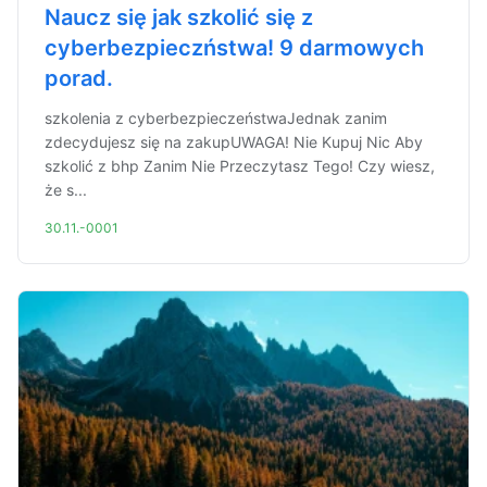
Naucz się jak szkolić się z
cyberbezpieczństwa! 9 darmowych
porad.
szkolenia z cyberbezpieczeństwaJednak zanim
zdecydujesz się na zakupUWAGA! Nie Kupuj Nic Aby
szkolić z bhp Zanim Nie Przeczytasz Tego! Czy wiesz,
że s...
30.11.-0001