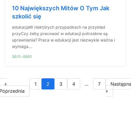
10 Największych Mitów O Tym Jak
szkolić się
edukacjaW niektórych przypadkach na przykład
przyCzy żeby pracować w edukacji potrzebne są
uprawnienia? Praca w edukacji jest niezwykle ważna i
wymaga...
30.11.-0001
«
1
2
3
4
...
7
Następn
Poprzednia
»