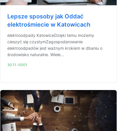
Lepsze sposoby jak Oddać
elektrośmiecie w Katowicach
elektroodpady KatowiceDzięki temu możemy
cieszyć się czystymZagospodarowanie
elektroodpadów jest ważnym krokiem w dbaniu o
środowisko naturalne. Wiele...
30.11.-0001