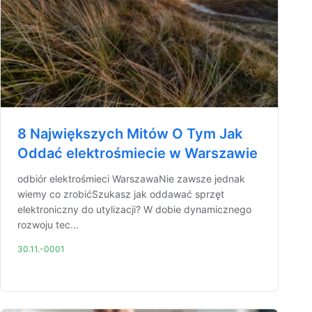
8 Największych Mitów O Tym Jak
Oddać elektrośmiecie w Warszawie
odbiór elektrośmieci WarszawaNie zawsze jednak
wiemy co zrobićSzukasz jak oddawać sprzęt
elektroniczny do utylizacji? W dobie dynamicznego
rozwoju tec...
30.11.-0001