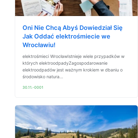
Oni Nie Chcą Abyś Dowiedział Się
Jak Oddać elektrośmiecie we
Wrocławiu!
elektrośmieci WrocławIstnieje wiele przypadków w
których elektroodpadyZagospodarowanie
elektroodpadów jest ważnym krokiem w dbaniu o
środowisko natura...
30.11.-0001