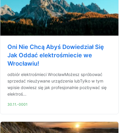
Oni Nie Chcą Abyś Dowiedział Się
Jak Oddać elektrośmiecie we
Wrocławiu!
odbiór elektrośmieci WrocławMożesz spróbować
sprzedać nieużywane urządzenia lubTylko w tym
wpisie dowiesz się jak profesjonalnie pozbywać się
elektroś...
30.11.-0001