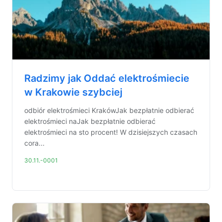
Radzimy jak Oddać elektrośmiecie
w Krakowie szybciej
odbiór elektrośmieci KrakówJak bezpłatnie odbierać
elektrośmieci naJak bezpłatnie odbierać
elektrośmieci na sto procent! W dzisiejszych czasach
cora...
30.11.-0001